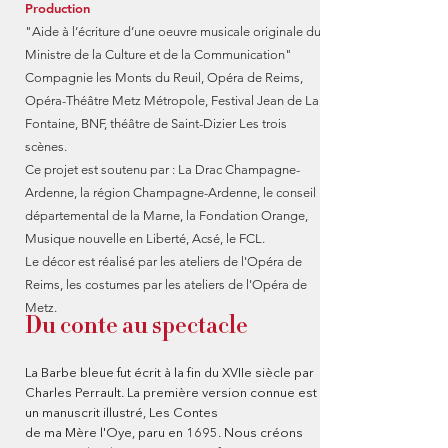
scène : Joseph Adam Beyer
Production
Domestique : Patricia Bonnefoy
"Aide à l’écriture d’une oeuvre musicale originale du
ou Florian Abdesselam Satyre -
Ministre de la Culture et de la Communication"
Zénon - Nageuse - Léocrite :
Compagnie les Monts du Reuil, Opéra de Reims,
Thomas Morris ou Hugo
Opéra-Théâtre Metz Métropole, Festival Jean de La
Tranchant Reine des Amazones :
Fontaine, BNF, théâtre de Saint-Dizier Les trois
Jeanne Zaepffel
scènes.
Ce projet est soutenu par : La Drac Champagne-
Ardenne, la région Champagne-Ardenne, le conseil
départemental de la Marne, la Fondation Orange,
Musique nouvelle en Liberté, Acsé, le FCL.
Le décor est réalisé par les ateliers de l'Opéra de
Reims, les costumes par les ateliers de l'Opéra de
Metz.
Du conte au spectacle
La Barbe bleue fut écrit à la fin du XVIIe siècle par
Charles Perrault. La première version connue est
un manuscrit illustré, Les Contes
de ma Mère l'Oye, paru en 1695. Nous créons