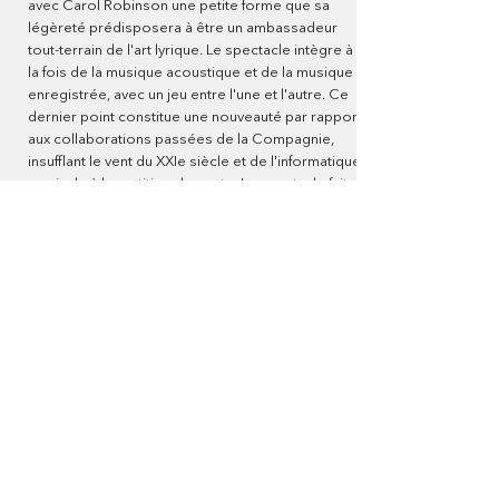
avec Carol Robinson une petite forme que sa
légèreté prédisposera à être un ambassadeur
tout-terrain de l'art lyrique. Le spectacle intègre à
la fois de la musique acoustique et de la musique
enregistrée, avec un jeu entre l'une et l'autre. Ce
dernier point constitue une nouveauté par rapport
aux collaborations passées de la Compagnie,
insufflant le vent du XXIe siècle et de l'informatique
musicale à la partition du conte. Le spectacle fait
se répondre le clavecin et le violoncelle (dont il
est fait d'ailleurs divers usages) avec de la
musique enregistrée qui mêle batterie, voix et
sons divers. La voix chantée et la voix narrative
trouvent ici un terreau fertile.
Abonnez-vous à notre newsletter