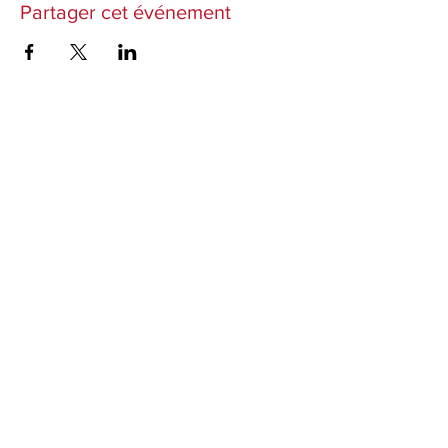
Partager cet événement
Abonnez-vous à notre newsletter
Pour être informé des prochaines représentations,
ateliers et actualités de la Compagnie.
J’accepte les termes et conditions
Envoyer
Conditions générales