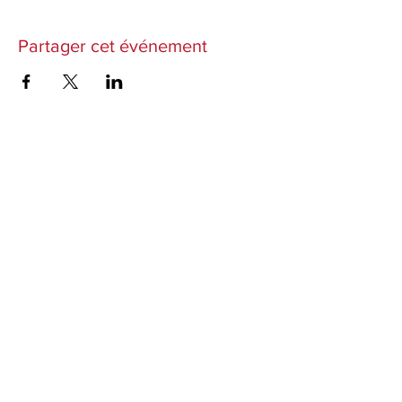
Partager cet événement
Abonnez-vous à notre newsletter
Pour être informé des prochaines représentations,
ateliers et actualités de la Compagnie.
J’accepte les termes et conditions
Envoyer