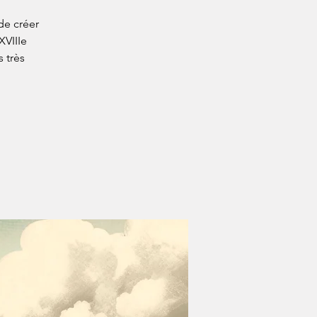
e créer
XVIIIe
 très