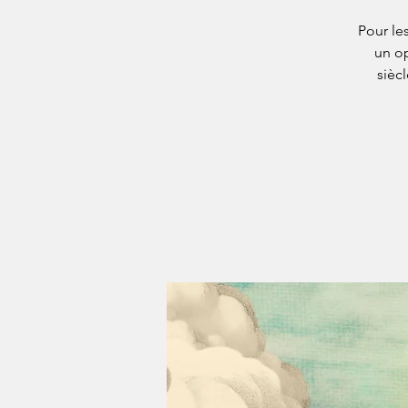
Pour le
un op
sièc