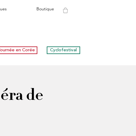
ues
Boutique
ournée en Corée
Cyclofestival
péra de