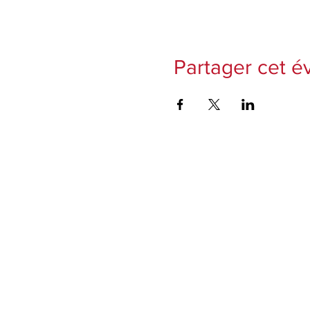
Partager cet 
Conditions générales
Conditions générales de vente
Mentions légales
Adresse siège social
Compagnie Lyrique les Monts du Reuil
1, rue Saint-Pierre des Dames
51100 Reims