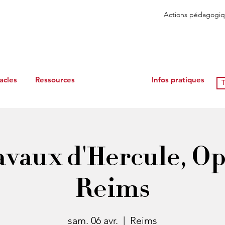
Actions pédagogiq
acles
Ressources
Infos pratiques
T
avaux d'Hercule, O
Reims
sam. 06 avr.
  |  
Reims